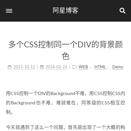
阿星博客
首页 / Home
标签 / Tags
多个CSS控制同一个DIV的背景颜
分类 / Categories
色
归档 / Archives
2015-10-12
2018-02-24
WEB
，
HTML
，
Demo
关于我 / About
友链
用CSS控制一个DIV的Background不难，用CSS控制CSS内
的Background也不难，难就难在，同等级的CSS相互控
制。
今天就遇到了这么一个问题，首先是出现了一个大概的构