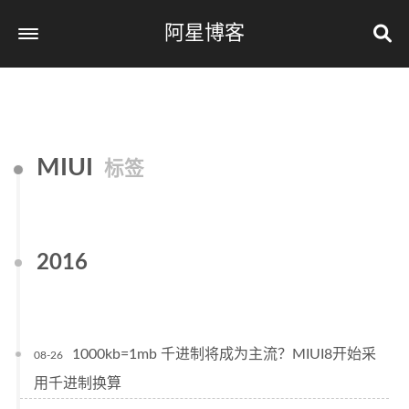
阿星博客
首页 / Home
标签 / Tags
MIUI
分类 / Categories
标签
归档 / Archives
关于我 / About
2016
友链
1000kb=1mb 千进制将成为主流？MIUI8开始采
08-26
用千进制换算